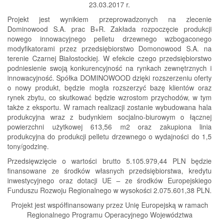
23.03.2017 r.
Projekt jest wynikiem przeprowadzonych na zlecenie
Dominowood S.A. prac B+R. Zakłada rozpoczęcie produkcji
nowego innowacyjnego pelletu drzewnego wzbogaconego
modyfikatorami przez przedsiębiorstwo Domonowood S.A. na
terenie Czarnej Białostockiej. W efekcie czego przedsiębiorstwo
podniesienie swoją konkurencyjność na rynkach zewnętrznych i
innowacyjność. Spółka DOMINOWOOD dzięki rozszerzeniu oferty
o nowy produkt, będzie mogła rozszerzyć bazę klientów oraz
rynek zbytu, co skutkować będzie wzrostom przychodów, w tym
także z eksportu. W ramach realizacji zostanie wybudowana hala
produkcyjna wraz z budynkiem socjalno-biurowym o łącznej
powierzchni użytkowej 613,56 m2 oraz zakupiona linia
produkcyjna do produkcji pelletu drzewnego o wydajności do 1,5
tony/godzinę.
Przedsięwzięcie o wartości brutto 5.105.979,44 PLN będzie
finansowane ze środków własnych przedsiębiorstwa, kredytu
inwestycyjnego oraz dotacji UE – ze środków Europejskiego
Funduszu Rozwoju Regionalnego w wysokości 2.075.601,38 PLN.
Projekt jest współfinansowany przez Unię Europejską w ramach
Regionalnego Programu Operacyjnego Województwa